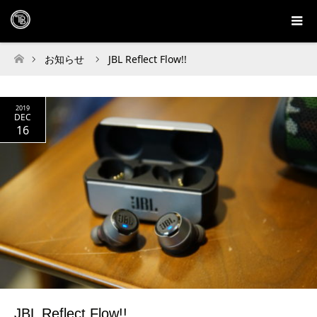
お知らせ
JBL Reflect Flow!!
ホーム
2019
DEC
16
JBL Reflect Flow!!